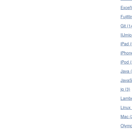
Excel
Fujifi
Git (1
IIJmio
iPad (
iPhon
iPod (
Java (
JavaSc
jq (3)
Lambd
Linux 
Mac (
Olymp