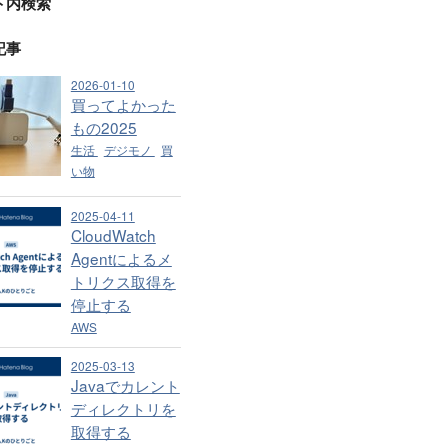
ト内検索
記事
2026-01-10
買ってよかった
もの2025
生活
デジモノ
買
い物
2025-04-11
CloudWatch
Agentによるメ
トリクス取得を
停止する
AWS
2025-03-13
Javaでカレント
ディレクトリを
取得する