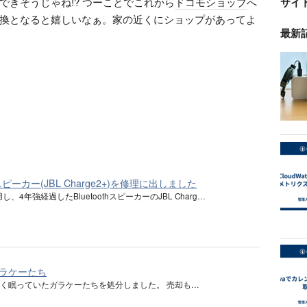
できそうじゃね!? つーことでこれから
ドコモショップ
へ
サイ
換となると嬉しいなぁ。家の近くにショップがあってよ
最新
thスピーカー(JBL Charge2+)を修理に出しました
し、4年強経過したBluetoothスピーカーのJBL Charg…
ラケーたち
く眠っていたガラケーたちを処分しました。 売却も…