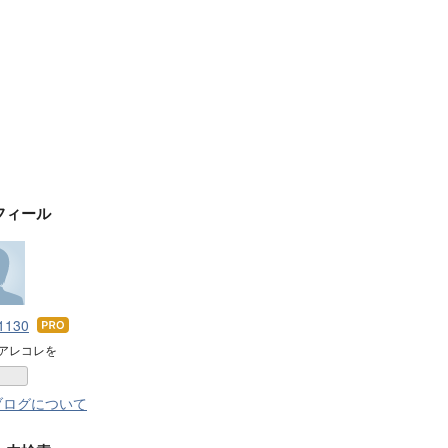
フィール
k1130
はて
なブ
アレコレを
ログ
Pro
ブログについて