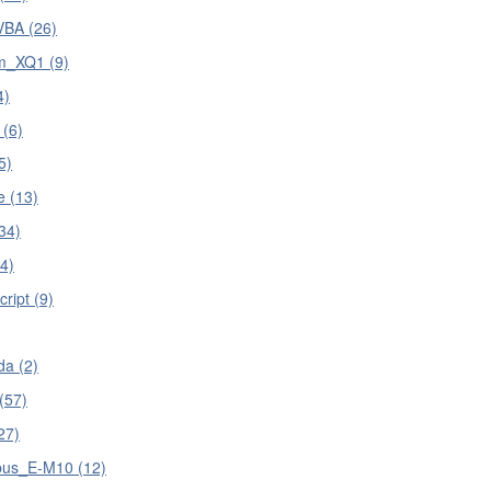
VBA (26)
lm_XQ1 (9)
4)
 (6)
5)
e (13)
34)
4)
ript (9)
a (2)
(57)
27)
us_E-M10 (12)