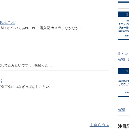
03あれこれ
ws M03についてあれこれ。 購入記 カメラ、なかなか…
nテ
AWS
化してたみたいです...一晩経った…
?
アダプタにつなぎっぱなし、とい…
AWS
面食らう
»
注目