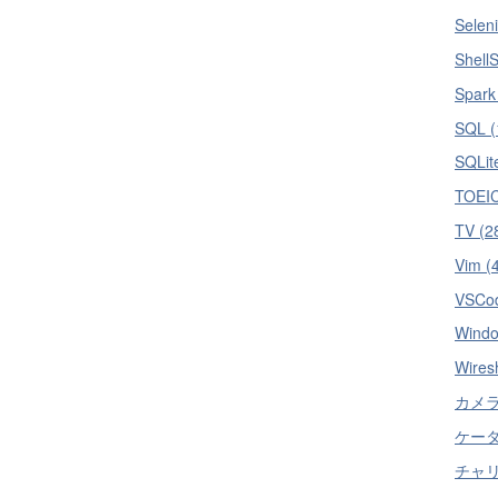
Selen
ShellS
Spark
SQL (
SQLit
TOEIC
TV (2
Vim (
VSCod
Windo
Wires
カメラ 
ケータイ
チャリ 