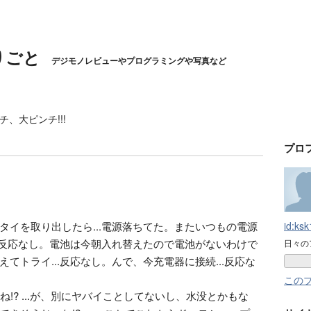
りごと
デジモノレビューやプログラミングや写真など
チ、大ピンチ!!!
プロ
タイを取り出したら...電源落ちてた。またいつもの電源
id:ks
..反応なし。電池は今朝入れ替えたので電池がないわけで
日々の
てトライ...反応なし。んで、今充電器に接続...反応な
この
ね!? ...が、別にヤバイことしてないし、水没とかもな