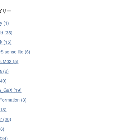
ゴリー
y (1)
id (35)
 (15)
 sense lite (6)
s M03 (5)
a (2)
40)
_G9X (19)
Formation (3)
13)
r (20)
6)
(34)