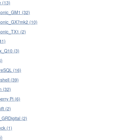
e (13)
onic_GM1 (32)
onic_GX7mk2 (10)
onic_TX1 (2)
41)
x_Q10 (3)
6)
reSQL (16)
shell (39)
n (32)
rry Pi (6)
ft (2)
_GRDigital (2)
ck (1)
5)