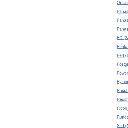
Oracl
Panas
Panas
Panas
PC (2
Penta
Perl (
Postg
Power
Pytho
Raspbe
Redshi
Ricoh
Runde
Sed (