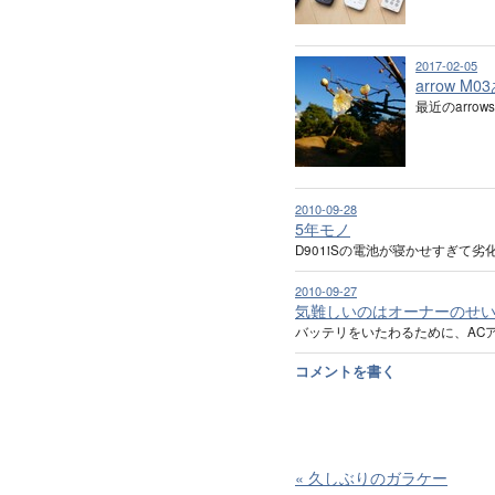
2017-02-05
arrow M
最近のarro
2010-09-28
5年モノ
D901iSの電池が寝かせすぎて劣
2010-09-27
気難しいのはオーナーのせい
バッテリをいたわるために、AC
コメントを書く
«
久しぶりのガラケー