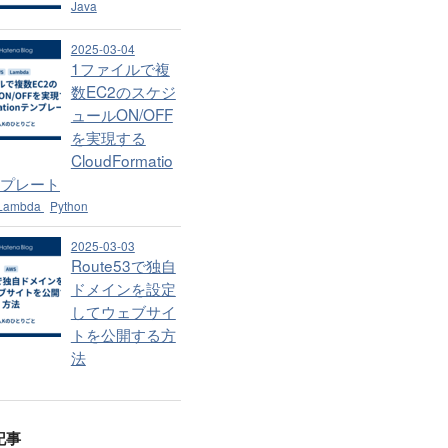
Java
2025-03-04
1ファイルで複
数EC2のスケジ
ュールON/OFF
を実現する
CloudFormatio
ンプレート
Lambda
Python
2025-03-03
Route53で独自
ドメインを設定
してウェブサイ
トを公開する方
法
記事