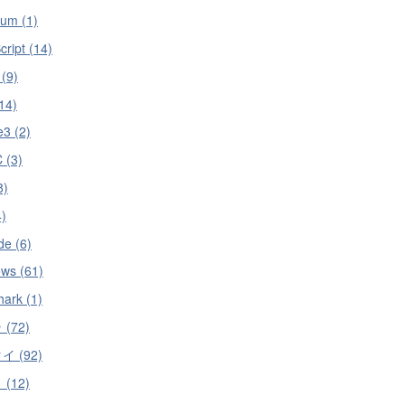
ium (1)
cript (14)
 (9)
14)
e3 (2)
 (3)
8)
4)
e (6)
ws (61)
hark (1)
(72)
 (92)
(12)