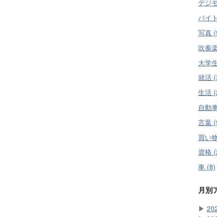
デジモノ
バイト 
写真 (
吹奏楽 
大学生活
就活 (
生活 (
自動車
言葉 (
買い物 
資格 (
車 (8)
月別
▶
20