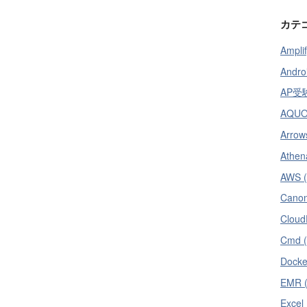
カテ
Amplif
Andro
AP受験
AQUOS
Arrow
Athen
AWS (
Canon
Cloud
Cmd (
Docke
EMR (
Excel 