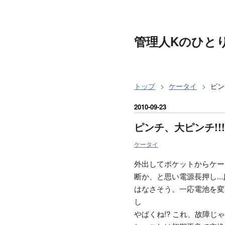
管理人Kのひと
トップ
>
ケータイ
>
ピン
2010
-
09
-
23
ピンチ、大ピンチ!!!
ケータイ
外出してポケットからケー
断か、と思い電源長押し.
はなさそう。一応電池を変え
し
やばくね!? これ、故障じゃ